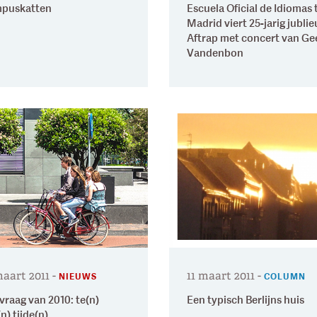
puskatten
Escuela Oficial de Idiomas 
Madrid viert 25-jarig jubli
Aftrap met concert van Ge
Vandenbon
maart 2011
-
11 maart 2011
-
NIEUWS
COLUMN
vraag van 2010: te(n)
Een typisch Berlijns huis
(n) tijde(n)