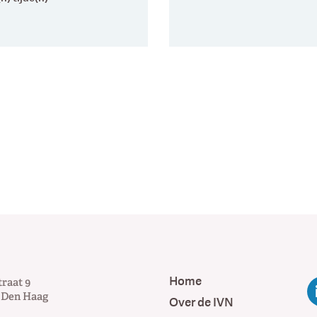
Home
traat 9
Den Haag
Over de IVN