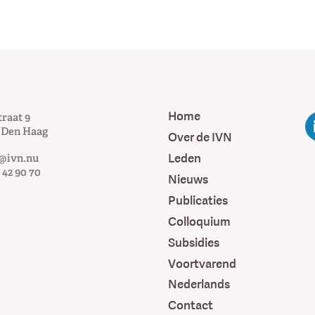
Home
traat 9
Den Haag
Over de IVN
Leden
@ivn.nu
 42 90 70
Nieuws
Publicaties
Colloquium
Subsidies
Voortvarend
Nederlands
Contact