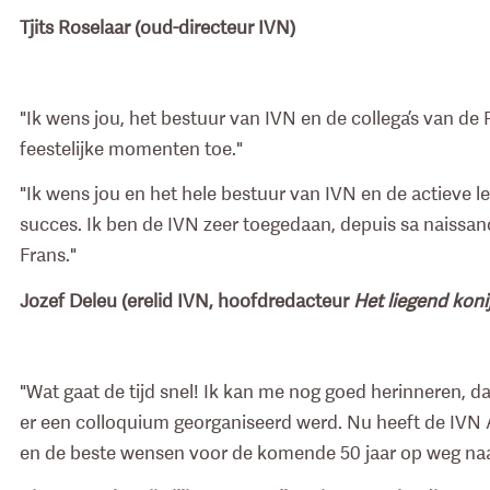
Tjits Roselaar (oud-directeur IVN)
"Ik wens jou, het bestuur van IVN en de collega’s van d
feestelijke momenten toe."
"Ik wens jou en het hele bestuur van IVN en de actieve l
succes. Ik ben de IVN zeer toegedaan, depuis sa naissanc
Frans."
Jozef Deleu (erelid IVN, hoofdredacteur
Het liegend koni
"Wat gaat de tijd snel! Ik kan me nog goed herinneren, d
er een colloquium georganiseerd werd. Nu heeft de IVN A
en de beste wensen voor de komende 50 jaar op weg naa