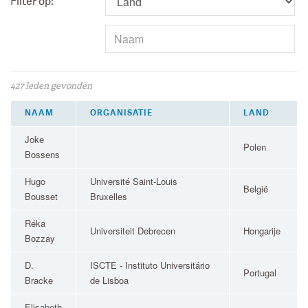
Filter op:
427 leden gevonden
NAAM
ORGANISATIE
LAND
Joke
Polen
Bossens
Hugo
Université Saint-Louis
België
Bousset
Bruxelles
Réka
Universiteit Debrecen
Hongarije
Bozzay
D.
ISCTE - Instituto Universitário
Portugal
Bracke
de Lisboa
Elisabeth