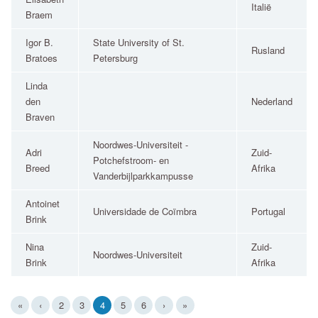
Italië
Braem
Igor B.
State University of St.
Rusland
Bratoes
Petersburg
Linda
den
Nederland
Braven
Noordwes-Universiteit -
Adri
Zuid-
Potchefstroom- en
Breed
Afrika
Vanderbijlparkkampusse
Antoinet
Universidade de Coïmbra
Portugal
Brink
Nina
Zuid-
Noordwes-Universiteit
Brink
Afrika
(current)
«
‹
2
3
4
5
6
›
»