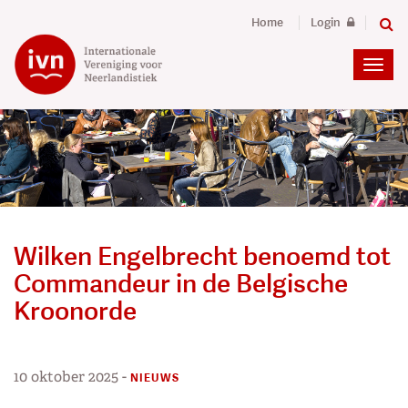
Home
Login
Wilken Engelbrecht benoemd tot
Commandeur in de Belgische
Kroonorde
10 oktober 2025
-
NIEUWS