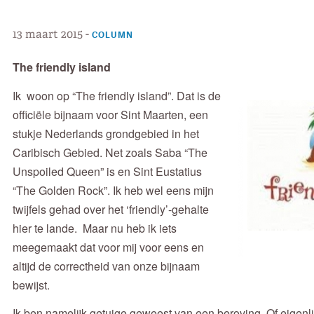
13 maart 2015
-
COLUMN
The friendly island
Ik woon op “The friendly island”. Dat is de
officiële bijnaam voor Sint Maarten, een
stukje Nederlands grondgebied in het
Caribisch Gebied. Net zoals Saba “The
Unspoiled Queen” is en Sint Eustatius
“The Golden Rock”. Ik heb wel eens mijn
twijfels gehad over het ‘friendly’-gehalte
hier te lande. Maar nu heb ik iets
meegemaakt dat voor mij voor eens en
altijd de correctheid van onze bijnaam
bewijst.
Ik ben namelijk getuige geweest van een beroving. Of eigenl