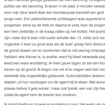
politie van die beroving. Ik woon in de stad, 5 minuten verw
voor mijn deur werd daar een toeristenpaar beroofd van geld
jonge man. Een patrouillerende politieagent was supersnel t
jongeman, eerst op de fiets en daarna te voet, toen de jonge
kon hem (letterlijk) in de kraag vatten op het trottoir. Het joch
zijn, maar dat ik toen niet ouder schatte dan 13, rukte zich 
ongeveer 3 keer zo groot was als de boef, greep hem direct
de grond duwen om te voorkomen dat ie niet alsnog ontsna
hebben: wie kleiner is, is sneller, want hij bleef verwoede
werd een ware worsteling. Al heel gauw lagen ze als een kl
benen op de grond. Ik begon me net af te vragen wat hier no
werkelijk iets ongelofelijks gebeurde. Automobilisten (waaro
stapten uit hun voertuigen om de agent bij te staan. Met woor
please before it gets worse’, maar ook fysiek: een van zijn
zodat de agent hem de boeien kon omdoen.
Ik stond hierbij en ik keek er sprakeloos naar. Het werk van 