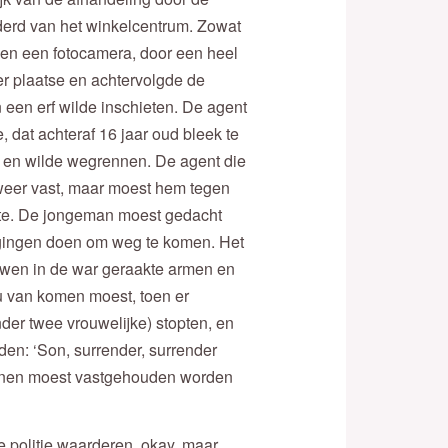
ijderd van het winkelcentrum. Zowat
 en een fotocamera, door een heel
er plaatse en achtervolgde de
n een erf wilde inschieten. De agent
ie, dat achteraf 16 jaar oud bleek te
los en wilde wegrennen. De agent die
 weer vast, maar moest hem tegen
pte. De jongeman moest gedacht
 pogingen doen om weg te komen. Het
uwen in de war geraakte armen en
u van komen moest, toen er
nder twee vrouwelijke) stopten, en
den: ‘Son, surrender, surrender
 benen moest vastgehouden worden
de politie waarderen, okay, maar