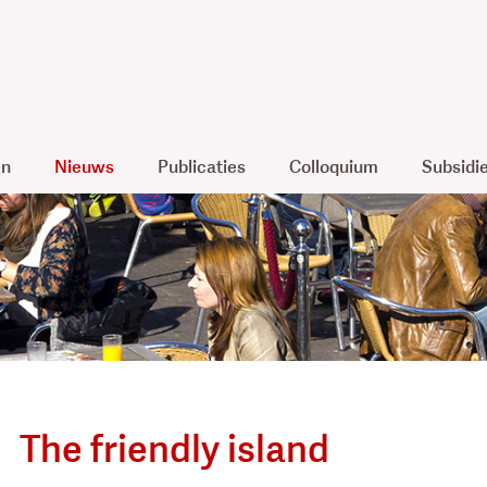
en
Nieuws
Publicaties
Colloquium
Subsidi
The friendly island