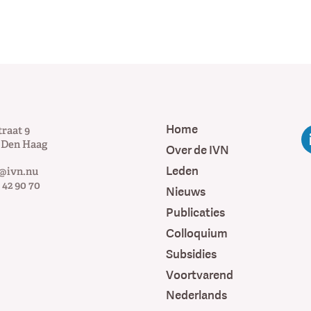
Home
traat 9
Den Haag
Over de IVN
Leden
@ivn.nu
 42 90 70
Nieuws
Publicaties
Colloquium
Subsidies
Voortvarend
Nederlands