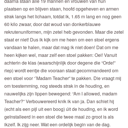
daarna staan alle 19 mannen en vrouwen van hun
plaatsen op en blijven staan, hoofd opgeheven en armen
strak langs het lichaam, totdat ik, 1.65 m lang en nog geen
60 kilo zwaar, door dat woud van donkerblauwe
rekrutenuniformen, mijn zetel heb gevonden. Maar die zetel
staat er niet! Dus ik kijk om me heen om een stoel ergens
vandaan te halen, maar dat mag ik niet doen! Dat om me
heen kijken wel, maar zelf een stoel pakken: Oei! Vanuit
achterin de klas (waarschijnlijk door degene die “Orde!”
riep) wordt eentje die vooraan staat gecommandeerd om
een stoel voor ‘’Madam Teacher” te pakken. Die vraagt mij
om toestemming, nog steeds strak in de houding, en
nauwelijks zijn lippen bewegend: “Am I allowed, madam
Teacher?” Verbouwereerd knik ik van ja. Dan schiet hij
(echt als een pijl uit een boog) úit de houding, en ik word
geïnstalleerd in een stoel die twee maal zo groot is als
ikzelf. Ik zijg neer. Wat een ordelijk begin van de dag.