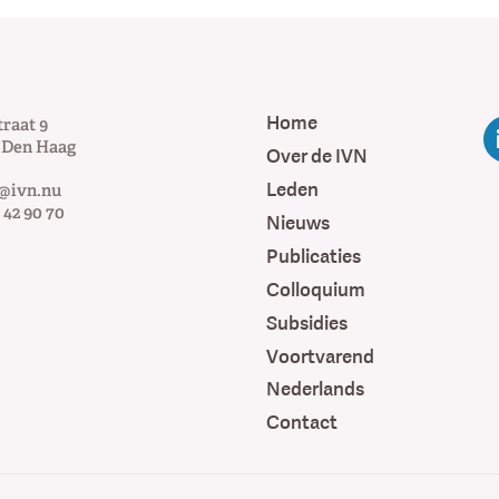
Home
traat 9
Den Haag
Over de IVN
Leden
@ivn.nu
 42 90 70
Nieuws
Publicaties
Colloquium
Subsidies
Voortvarend
Nederlands
Contact