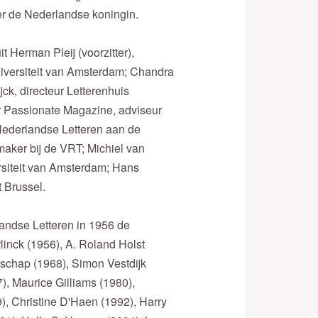
er de Nederlandse koningin.
t Herman Pleij (voorzitter),
niversiteit van Amsterdam; Chandra
jck, directeur Letterenhuis
r Passionate Magazine, adviseur
Nederlandse Letteren aan de
omaker bij de VRT; Michiel van
rsiteit van Amsterdam; Hans
t Brussel.
landse Letteren in 1956 de
linck (1956), A. Roland Holst
lschap (1968), Simon Vestdijk
), Maurice Gilliams (1980),
), Christine D'Haen (1992), Harry