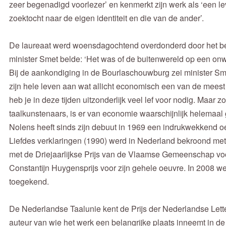
zeer begenadigd voorlezer’ en kenmerkt zijn werk als ‘een le
zoektocht naar de eigen identiteit en die van de ander’.
De laureaat werd woensdagochtend overdonderd door het beri
minister Smet belde: ‘Het was of de buitenwereld op een o
Bij de aankondiging in de Bourlaschouwburg zei minister Sme
zijn hele leven aan wat allicht economisch een van de meest
heb je in deze tijden uitzonderlijk veel lef voor nodig. Maar 
taalkunstenaars, is er van economie waarschijnlijk helemaal
Nolens heeft sinds zijn debuut in 1969 een indrukwekkend 
Liefdes verklaringen (1990) werd in Nederland bekroond met
met de Driejaarlijkse Prijs van de Vlaamse Gemeenschap voor
Constantijn Huygensprijs voor zijn gehele oeuvre. In 2008 
toegekend.
De Nederlandse Taalunie kent de Prijs der Nederlandse Lett
auteur van wie het werk een belangrijke plaats inneemt in de