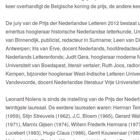
keer overhandigt de Belgische koning de prijs, de andere ke
De jury van de Prijs der Nederlandse Letteren 2012 bestaat ui
emeritus hoogleraar historische Nederlandse letterkunde, U
van Binnendijk, publicist, redacteur in Suriname; Leen van Di
Antwerpen; Iris van Erve, docent Nederlands, hoofdredacteu
Nederlands Letterenfonds; Judit Gera, hoogleraar moderne 
Universiteit van Boedapest, literair vertaler; Ruth Joos, radi
Kempen, bijzonder hoogleraar West-Indische Letteren Unive
Vandevoorde, docent Nederlandse literatuur Vrije Universitei
Leonard Nolens is sinds de instelling van de Prijs der Neder
twintigste laureaat. De eerdere laureaten waren: Herman Teir
(1959), Stijn Streuvels (1962), J.C. Bloem (1965), Gerard Wa
(1971), Marnix Gijsen (1974), Willem Frederik Hermans (1977
Lucebert (1983), Hugo Claus (1986), Gerrit Kouwenaar (1989