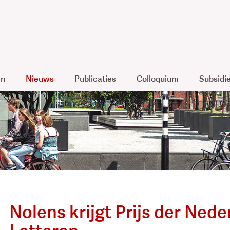
en
Nieuws
Publicaties
Colloquium
Subsidi
Nolens krijgt Prijs der Ned