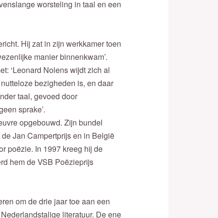
venslange worsteling in taal en een
cht. Hij zat in zijn werkkamer toen
nwezenlijke manier binnenkwam’.
t: ‘Leonard Nolens wijdt zich al
 nutteloze bezigheden is, en daar
zonder taal, gevoed door
 geen sprake’.
oeuvre opgebouwd. Zijn bundel
 de Jan Campertprijs en in België
 poëzie. In 1997 kreeg hij de
werd hem de VSB Poëzieprijs
eren om de drie jaar toe aan een
 Nederlandstalige literatuur. De ene