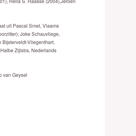
01), Hella S. Haasse (2004),Jeroen
aat uit Pascal Smet, Vlaams
orzitter); Joke Schauvliege,
Bijsterveldt-Vliegenthart,
Halbe Zijlstra, Nederlands
o van Geysel