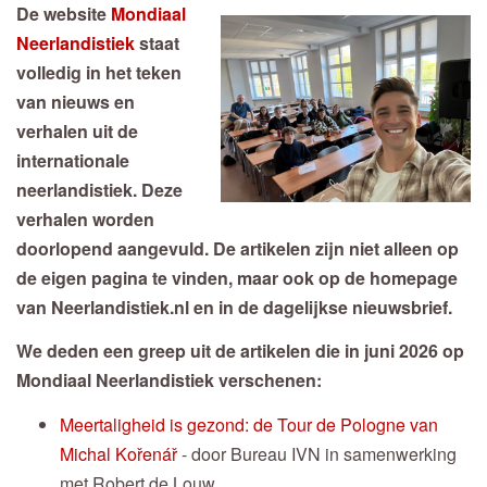
De website
Mondiaal
Neerlandistiek
staat
volledig in het teken
van nieuws en
verhalen uit de
internationale
neerlandistiek. Deze
verhalen worden
doorlopend aangevuld. De artikelen zijn niet alleen op
de eigen pagina te vinden, maar ook op de homepage
van Neerlandistiek.nl en in de dagelijkse nieuwsbrief.
We deden een greep uit de artikelen die in juni 2026 op
Mondiaal Neerlandistiek verschenen:
Meertaligheid is gezond: de Tour de Pologne van
Michal Kořenář
- door Bureau IVN in samenwerking
met Robert de Louw