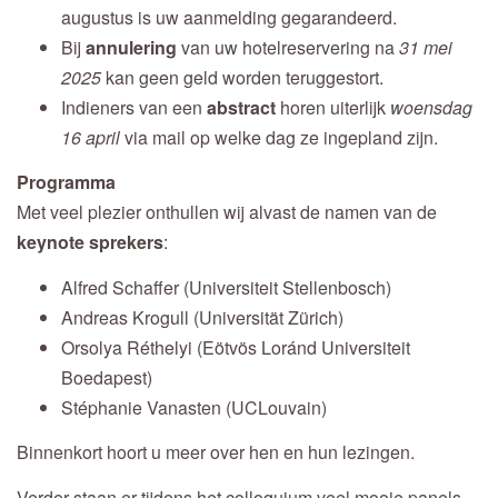
augustus is uw aanmelding gegarandeerd.
Bij
annulering
van uw hotelreservering na
31 mei
2025
kan geen geld worden teruggestort.
Indieners van een
abstract
horen uiterlijk
woensdag
16 april
via mail op welke dag ze ingepland zijn.
Programma
Met veel plezier onthullen wij alvast de namen van de
keynote sprekers
:
Alfred Schaffer (Universiteit Stellenbosch)
Andreas Krogull (Universität Zürich)
Orsolya Réthelyi (Eötvös Loránd Universiteit
Boedapest)
Stéphanie Vanasten (UCLouvain)
Binnenkort hoort u meer over hen en hun lezingen.
Verder staan er tijdens het colloquium veel mooie panels