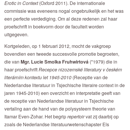
Erotic in Context
(Oxford 2011). De internationale
commissie was eveneens nogal ongebruikelijk en het was
een perfecte verdediging. Om al deze redenen zal haar
proefschrift in boekvorm door de faculteit worden
uitgegeven.
Kortgeleden, op 1 februari 2012, mocht de vakgroep
bovendien een tweede succesvolle promotie begroeten,
die van
Mgr. Lucie Smolka Fruhwirtová
(*1979) die in
haar proefschrift
Recepce nizozemské literatury v českém
literárním kontextu let 1945-2010
(Receptie van de
Nederlandse literatuur in Tsjechische literaire context in de
jaren 1945-2010) een overzicht en interpretatie geeft van
de receptie van Nederlandse literatuur in Tsjechische
vertaling aan de hand van de polysysteem theorie van
Itamar Even-Zohar. Het begrip
repertoir
vat zij daarbij op
zoals de Nederlandse literatuurwetenschapster Els