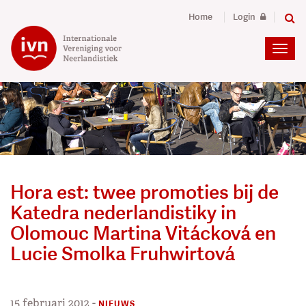
Home
Login
Hora est: twee promoties bij de
Katedra nederlandistiky in
Olomouc Martina Vitácková en
Lucie Smolka Fruhwirtová
15 februari 2012
-
NIEUWS