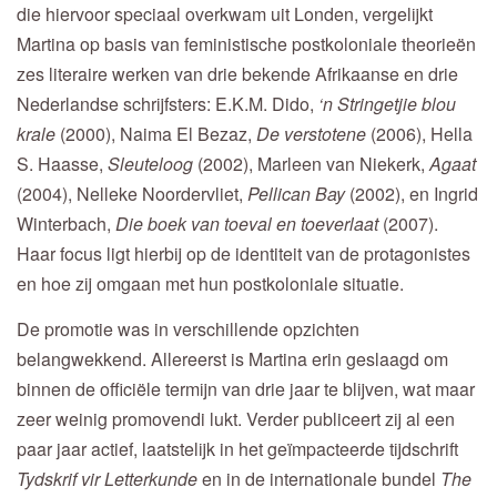
die hiervoor speciaal overkwam uit Londen, vergelijkt
Martina op basis van feministische postkoloniale theorieën
zes literaire werken van drie bekende Afrikaanse en drie
Nederlandse schrijfsters: E.K.M. Dido,
‘n Stringetjie blou
krale
(2000), Naima El Bezaz,
De verstotene
(2006), Hella
S. Haasse,
Sleuteloog
(2002), Marleen van Niekerk,
Agaat
(2004), Nelleke Noordervliet,
Pellican Bay
(2002), en Ingrid
Winterbach,
Die boek van toeval en toeverlaat
(2007).
Haar focus ligt hierbij op de identiteit van de protagonistes
en hoe zij omgaan met hun postkoloniale situatie.
De promotie was in verschillende opzichten
belangwekkend. Allereerst is Martina erin geslaagd om
binnen de officiële termijn van drie jaar te blijven, wat maar
zeer weinig promovendi lukt. Verder publiceert zij al een
paar jaar actief, laatstelijk in het geïmpacteerde tijdschrift
Tydskrif vir Letterkunde
en in de internationale bundel
The