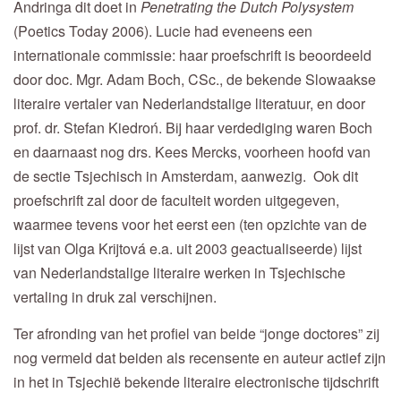
Andringa dit doet in
Penetrating the Dutch Polysystem
(Poetics Today 2006). Lucie had eveneens een
internationale commissie: haar proefschrift is beoordeeld
door doc. Mgr. Adam Boch, CSc., de bekende Slowaakse
literaire vertaler van Nederlandstalige literatuur, en door
prof. dr. Stefan Kiedroń. Bij haar verdediging waren Boch
en daarnaast nog drs. Kees Mercks, voorheen hoofd van
de sectie Tsjechisch in Amsterdam, aanwezig. Ook dit
proefschrift zal door de faculteit worden uitgegeven,
waarmee tevens voor het eerst een (ten opzichte van de
lijst van Olga Krijtová e.a. uit 2003 geactualiseerde) lijst
van Nederlandstalige literaire werken in Tsjechische
vertaling in druk zal verschijnen.
Ter afronding van het profiel van beide “jonge doctores” zij
nog vermeld dat beiden als recensente en auteur actief zijn
in het in Tsjechië bekende literaire electronische tijdschrift