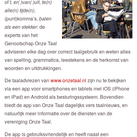
of
t
,
er( )van( )uit
,
te(n)
alle(n) tijde(n)
,
(punt)komma’s,
balen
als een stekker
: de
experts van het
Genootschap Onze Taal
adviseren elke dag over correct taalgebruik en weten alles
van spelling, grammatica, leestekens en de herkomst van
woorden en uitdrukkingen.
De taaladviezen van
www.onzetaal.nl
zijn nu te bekijken
via een app voor smartphones en tablets met iOS (iPhone
en iPad) en Android als besturingssysteem. Bovendien
biedt de app van Onze Taal dagelijks vers taalnieuws, en
natuurlijk meer informatie over de diensten van de
vereniging Onze Taal.
De app is gebruiksvriendelijk en heeft naast een