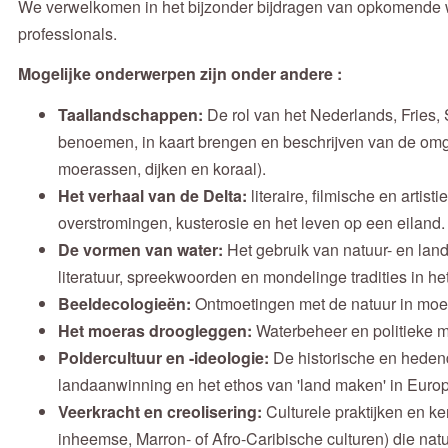
We verwelkomen in het bijzonder bijdragen van opkomende 
professionals.
Mogelijke onderwerpen zijn onder andere :
Taallandschappen:
De rol van het Nederlands, Fries,
benoemen, in kaart brengen en beschrijven van de omgev
moerassen, dijken en koraal).
Het verhaal van de Delta:
literaire, filmische en artis
overstromingen, kusterosie en het leven op een eiland.
De vormen van water:
Het gebruik van natuur- en lan
literatuur, spreekwoorden en mondelinge tradities in h
Beeldecologieën:
Ontmoetingen met de natuur in moe
Het moeras droogleggen:
Waterbeheer en politieke m
Poldercultuur en -ideologie:
De historische en heden
landaanwinning en het ethos van 'land maken' in Euro
Veerkracht en creolisering:
Culturele praktijken en k
inheemse, Marron- of Afro-Caribische culturen) die nat