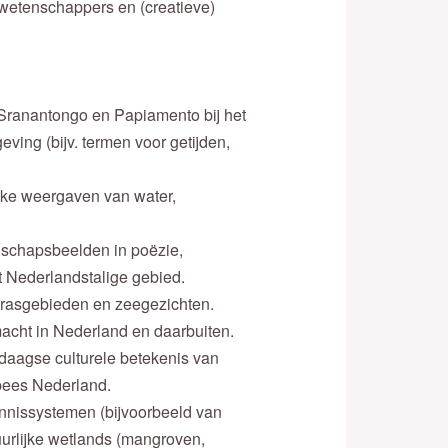
wetenschappers en (creatieve)
 Sranantongo en Papiamento bij het
ing (bijv. termen voor getijden,
tieke weergaven van water,
dschapsbeelden in poëzie,
et Nederlandstalige gebied.
rasgebieden en zeegezichten.
acht in Nederland en daarbuiten.
daagse culturele betekenis van
pees Nederland.
ennissystemen (bijvoorbeeld van
uurlijke wetlands (mangroven,