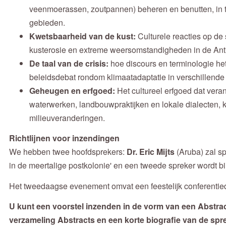
veenmoerassen, zoutpannen) beheren en benutten, in t
gebieden.
Kwetsbaarheid van de kust:
Culturele reacties op de 
kusterosie en extreme weersomstandigheden in de Ant
De taal van de crisis:
hoe discours en terminologie het
beleidsdebat rondom klimaatadaptatie in verschillende
Geheugen en erfgoed:
Het cultureel erfgoed dat verank
waterwerken, landbouwpraktijken en lokale dialecten,
milieuveranderingen.
Richtlijnen voor inzendingen
We hebben twee hoofdsprekers:
Dr. Eric Mijts
(Aruba) zal sp
in de meertalige postkolonie' en een tweede spreker wordt 
Het tweedaagse evenement omvat een feestelijk conferentie
U kunt een voorstel inzenden in de vorm van een Abstra
verzameling Abstracts en een korte biografie van de spr