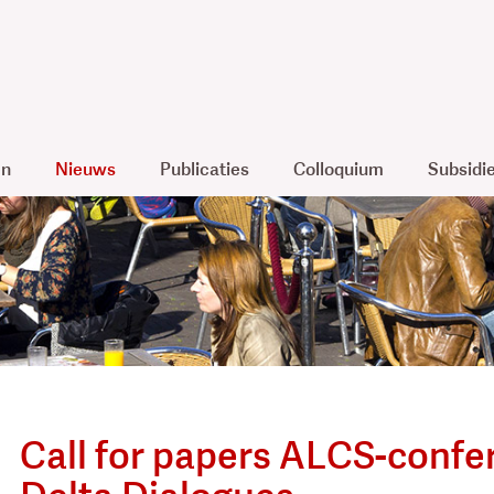
en
Nieuws
Publicaties
Colloquium
Subsidi
Call for papers ALCS-confe