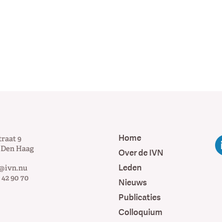
Home
traat 9
Den Haag
Over de IVN
Leden
@ivn.nu
 42 90 70
Nieuws
Publicaties
Colloquium