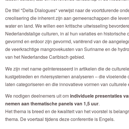
De titel "Delta Dialogues" verwijst naar de voortdurende on
creolisering die inherent zijn aan gemeenschappen die leve
water en land. We willen een kritische uitwisseling bevorde
Nederlandstalige culturen, in al hun variaties en historisc
gevormd en erdoor zijn gevormd, variërend van de aangeleg
de veerkrachtige mangrovekusten van Suriname en de hydro
van het Nederlandse Caribisch gebied.
We zijn met name geïnteresseerd in artikelen die de culture
kustgebieden en riviersystemen analyseren – die vloeiende 
laten categoriseren en die innovatieve vormen van culturele 
We nodigen deelnemers uit om
individuele presentaties v
nemen aan thematische panels van 1,5 uur
.
Het thema is breed en de kwaliteit van het voorstel is belangr
thema. De voertaal tijdens deze conferentie is Engels.