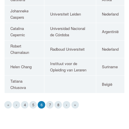
Johanneke
Universiteit Leiden
Nederland
Caspers
Catalina
Universidad Nacional
Argentinië
Cepernic
de Córdoba
Robert
Radboud Universiteit
Nederland
Chamalaun
Instituut voor de
Helen Chang
Suriname
Opleiding van Leraren
Tatiana
België
Chiusova
(current)
«
‹
4
5
6
7
8
›
»