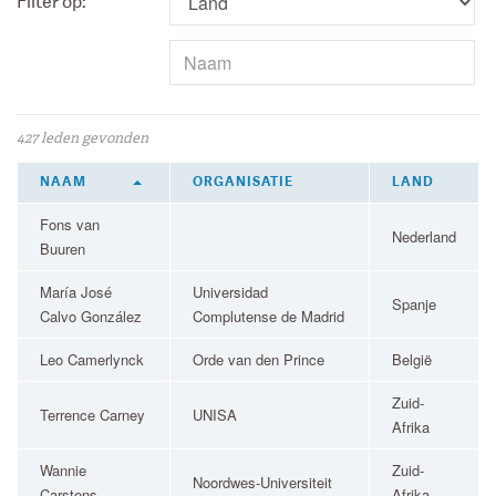
Filter op:
427 leden gevonden
NAAM
ORGANISATIE
LAND
Fons van
Nederland
Buuren
María José
Universidad
Spanje
Calvo González
Complutense de Madrid
Leo Camerlynck
Orde van den Prince
België
Zuid-
Terrence Carney
UNISA
Afrika
Wannie
Zuid-
Noordwes-Universiteit
Carstens
Afrika