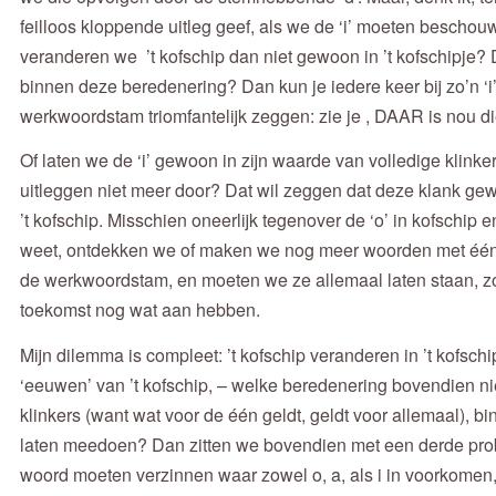
feilloos kloppende uitleg geef, als we de ‘i’ moeten bescho
veranderen we ’t kofschip dan niet gewoon in ’t kofschipje? D
binnen deze beredenering? Dan kun je iedere keer bij zo’n ‘i
werkwoordstam triomfantelijk zeggen: zie je , DAAR is nou die i
Of laten we de ‘i’ gewoon in zijn waarde van volledige klinke
uitleggen niet meer door? Dat wil zeggen dat deze klank ge
’t kofschip. Misschien oneerlijk tegenover de ‘o’ in kofschip e
weet, ontdekken we of maken we nog meer woorden met één 
de werkwoordstam, en moeten we ze allemaal laten staan, zo
toekomst nog wat aan hebben.
Mijn dilemma is compleet: ’t kofschip veranderen in ’t kofschip
‘eeuwen’ van ’t kofschip, – welke beredenering bovendien niet
klinkers (want wat voor de één geldt, geldt voor allemaal), 
laten meedoen? Dan zitten we bovendien met een derde pro
woord moeten verzinnen waar zowel o, a, als i in voorkomen,