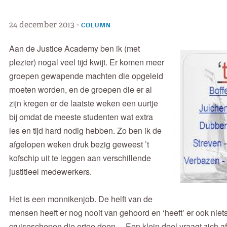
24 december 2013
-
COLUMN
Aan de Justice Academy ben ik (met
plezier) nogal veel tijd kwijt. Er komen meer
groepen gewapende machten die opgeleid
moeten worden, en de groepen die er al
zijn kregen er de laatste weken een uurtje
bij omdat de meeste studenten wat extra
les en tijd hard nodig hebben. Zo ben ik de
afgelopen weken druk bezig geweest ’t
kofschip uit te leggen aan verschillende
justitieel medewerkers.
Het is een monnikenjob. De helft van de
mensen heeft er nog nooit van gehoord en ‘heeft’ er ook niets
cruiseschepen die ertoe doen… Een klein deel vraagt zich a