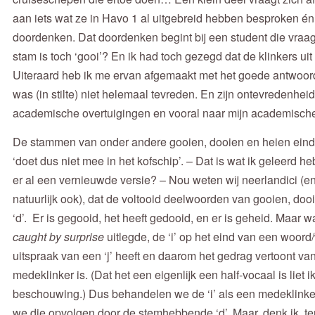
aan iets wat ze in Havo 1 al uitgebreid hebben besproken én 
doordenken. Dat doordenken begint bij een student die vraag
stam is toch ‘gooi’? En ik had toch gezegd dat de klinkers ui
Uiteraard heb ik me ervan afgemaakt met het goede antwoord
was (in stilte) niet helemaal tevreden. En zijn ontevredenheid
academische overtuigingen en vooral naar mijn academisch
De stammen van onder andere gooien, dooien en heien eindig
‘doet dus niet mee in het kofschip’. – Dat is wat ik geleerd he
er al een vernieuwde versie? – Nou weten wij neerlandici (
natuurlijk ook), dat de voltooid deelwoorden van gooien, doo
‘d’. Er is gegooid, het heeft gedooid, en er is geheid. Maar 
caught by surprise
uitlegde, de ‘i’ op het eind van een woor
uitspraak van een ‘j’ heeft en daarom het gedrag vertoont va
medeklinker is. (Dat het een eigenlijk een half-vocaal is liet 
beschouwing.) Dus behandelen we de ‘i’ als een medeklinke
we die opvolgen door de stemhebbende ‘d’. Maar, denk ik, ter