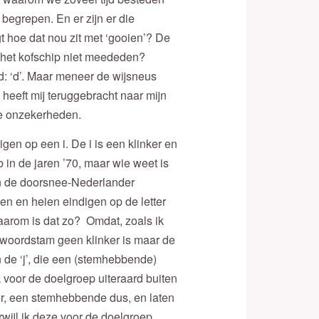
begrepen. En er zijn er die
t hoe dat nou zit met ‘gooien’? De
t het kofschip niet meededen?
: ‘d’. Maar meneer de wijsneus
 heeft mij teruggebracht naar mijn
e onzekerheden.
en op een i. De i is een klinker en
b in de jaren ’70, maar wie weet is
en de doorsnee-Nederlander
ien en heien eindigen op de letter
waarom is dat zo? Omdat, zoals ik
d/woordstam geen klinker is maar de
n de ‘j’, die een (stemhebbende)
ik voor de doelgroep uiteraard buiten
r, een stemhebbende dus, en laten
wijl ik deze voor de doelgroep