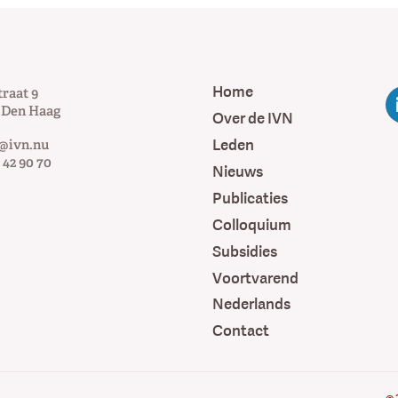
Home
traat 9
Den Haag
Over de IVN
Leden
@ivn.nu
 42 90 70
Nieuws
Publicaties
Colloquium
Subsidies
Voortvarend
Nederlands
Contact