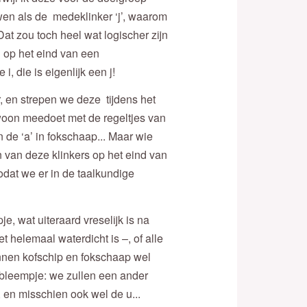
uwen als de medeklinker ‘j’, waarom
at zou toch heel wat logischer zijn
’ op het eind van een
, die is eigenlijk een j!
r, en strepen we deze tijdens het
woon meedoet met de regeltjes van
n de ‘a’ in fokschaap... Maar wie
van deze klinkers op het eind van
dat we er in de taalkundige
je, wat uiteraard vreselijk is na
 helemaal waterdicht is –, of alle
binnen kofschip en fokschaap wel
bleempje: we zullen een ander
 en misschien ook wel de u...