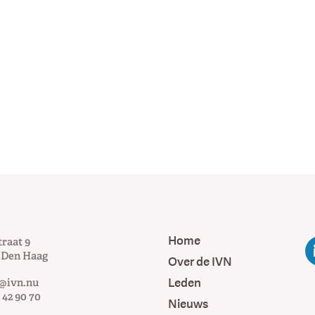
Home
traat 9
Den Haag
Over de IVN
Leden
@ivn.nu
 42 90 70
Nieuws