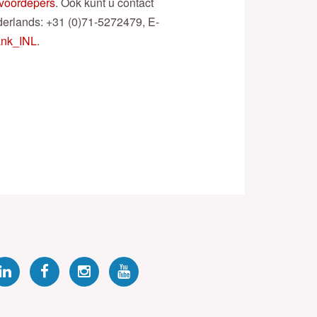
/voordepers
. Ook kunt u contact
erlands: +31 (0)71-5272479, E-
ank_INL
.