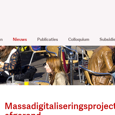
en
Nieuws
Publicaties
Colloquium
Subsidi
Massadigitaliseringsproje