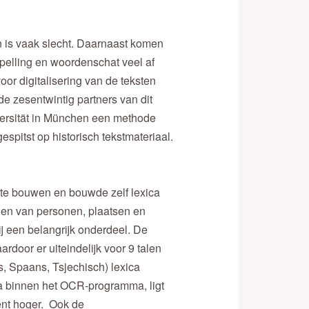
en is vaak slecht. Daarnaast komen
spelling en woordenschat veel af
or digitalisering van de teksten
e zesentwintig partners van dit
ersität in München een methode
pitst op historisch tekstmateriaal.
 te bouwen en bouwde zelf lexica
nen van personen, plaatsen en
j een belangrijk onderdeel. De
door er uiteindelijk voor 9 talen
s, Spaans, Tsjechisch) lexica
ica binnen het OCR-programma, ligt
nt hoger. Ook de