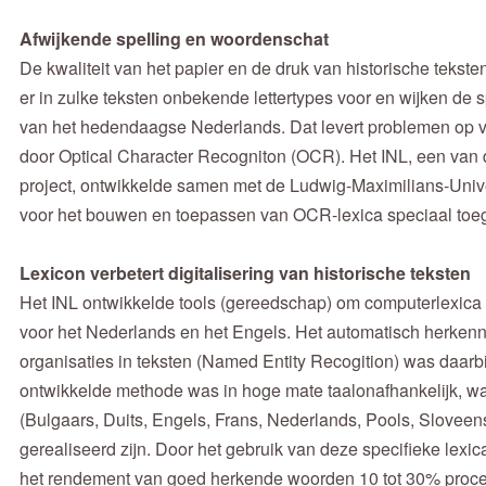
Afwijkende spelling en woordenschat
De kwaliteit van het papier en de druk van historische tekst
er in zulke teksten onbekende lettertypes voor en wijken de 
van het hedendaagse Nederlands. Dat levert problemen op vo
door Optical Character Recogniton (OCR). Het INL, een van d
project, ontwikkelde samen met de Ludwig-Maximilians-Univ
voor het bouwen en toepassen van OCR-lexica speciaal toeges
Lexicon verbetert digitalisering van historische teksten
Het INL ontwikkelde tools (gereedschap) om computerlexica
voor het Nederlands en het Engels. Het automatisch herken
organisaties in teksten (Named Entity Recogition) was daarbi
ontwikkelde methode was in hoge mate taalonafhankelijk, waar
(Bulgaars, Duits, Engels, Frans, Nederlands, Pools, Sloveen
gerealiseerd zijn. Door het gebruik van deze specifieke lex
het rendement van goed herkende woorden 10 tot 30% proce