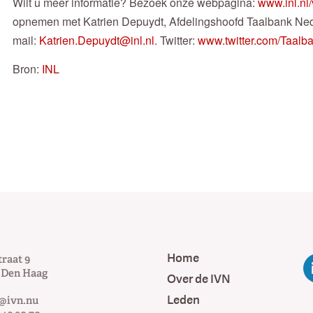
Wilt u meer informatie? Bezoek onze webpagina:
www.inl.nl
opnemen met Katrien Depuydt, Afdelingshoofd Taalbank Ned
mail:
Katrien.Depuydt@inl.nl
. Twitter:
www.twitter.com/Taalb
Bron:
INL
Home
traat 9
Den Haag
Over de IVN
Leden
@ivn.nu