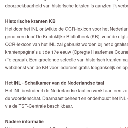
doorzoekbaarheid van historische teksten is aanzienlijk verb
Historische kranten KB
Het door het INL ontwikkelde OCR-lexicon voor het Nederland
genomen door De Koninklijke Bibliotheek (KB), voor de digita
OCR-lexicon van het INL zal gebruikt worden bij het digitali
krantenpagina’s uit de 17e eeuw (Opregte Haarlemse Couran
(Telegraaf). Een groeiende selectie van historisch krantenmat
webdienst van de KB voor iedereen gratis toegankelijk en o
Het INL · Schatkamer van de Nederlandse taal
Het INL bestudeert de Nederlandse taal en werkt aan een zo 
de woordenschat. Daarnaast beheert en onderhoudt het INL dig
via de TST-Centrale beschikbaar.
Nadere informatie