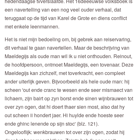
hedendaagse tvverslaafde. Het 16deeeuwse volksboek is
een navertelling van een nog veel ouder verhaal, dat
teruggaat op de tijd van Karel de Grote en diens conflict
met enkele leenmannen.
Het is niet mijn bedoeling om, bij gebrek aan reiservaring,
dit verhaal te gaan navertellen. Maar de beschrijving van
Maeldegijs als oude man wil ik u niet onthouden. Reinout,
de hoofdpersoon, ontmoet Maeldegijs, een tovenaar. Deze
Maeldegijs kan zichzelf, met toverkracht, een compleet
ander uiterlijk geven. Bijvoorbeeld als hele oude man: hij
scheen 'out ende cranc te wesen ende seer mismaect van
lichaem, zijn bairt op zyn borst ende sinen wijnbrauwen tot
over zyn ogen, dat hi doert thaer sien most, also dat hy
out scheen ii hondert jaer. Hi huylde ende hoeste seer
ende ghinc lenende op sijn stoc' (blz. 121).
Ongelooflijk: wenkbrauwen tot over zijn ogen, zodat hij