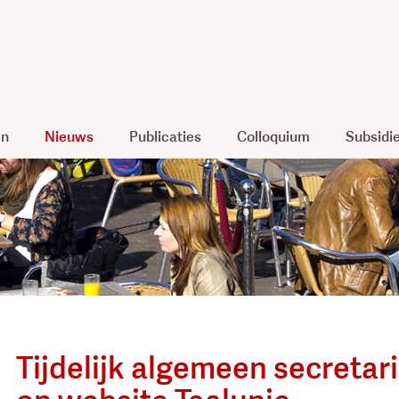
en
Nieuws
Publicaties
Colloquium
Subsidi
Tijdelijk algemeen secretari