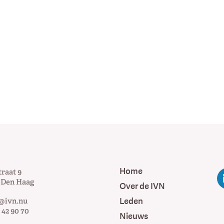
Home
traat 9
Den Haag
Over de IVN
Leden
@ivn.nu
 42 90 70
Nieuws