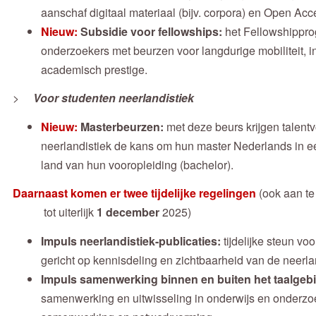
aanschaf digitaal materiaal (bijv. corpora) en Open Ac
Nieuw:
Subsidie voor fellowships:
het Fellowshippro
onderzoekers met beurzen voor langdurige mobiliteit, 
academisch prestige.
>
Voor studenten neerlandistiek
Nieuw:
Masterbeurzen:
met deze beurs krijgen talentv
neerlandistiek de kans om hun master Nederlands in ee
land van hun vooropleiding (bachelor).
Daarnaast komen er twee tijdelijke regelingen
(ook aan t
tot uiterlijk
1 december
2025)
Impuls neerlandistiek-publicaties:
tijdelijke steun vo
gericht op kennisdeling en zichtbaarheid van de neerla
Impuls samenwerking binnen en buiten het taalgeb
samenwerking en uitwisseling in onderwijs en onderzo