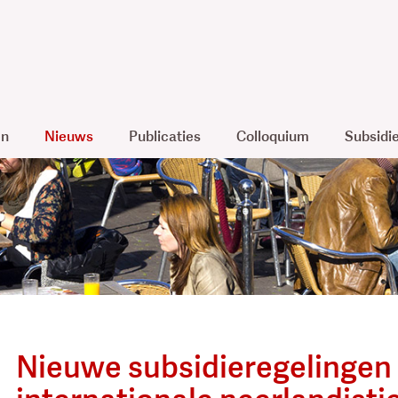
en
Nieuws
Publicaties
Colloquium
Subsidi
Nieuwe subsidieregelingen