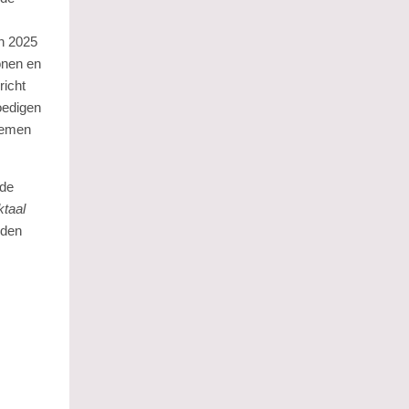
an 2025
onen en
richt
oedigen
 nemen
 de
ktaal
eden