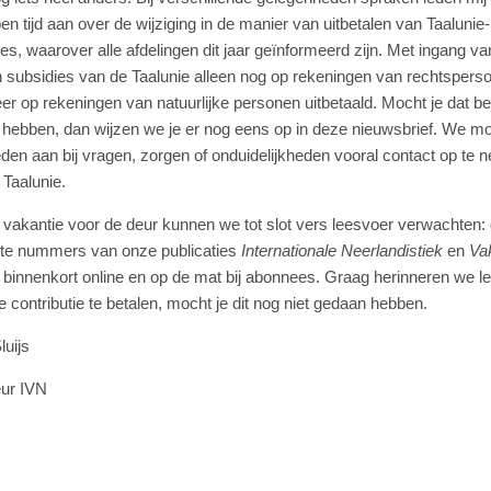
en tijd aan over de wijziging in de manier van uitbetalen van Taalunie-
es, waarover alle afdelingen dit jaar geïnformeerd zijn. Met ingang v
 subsidies van de Taalunie alleen nog op rekeningen van rechtspers
er op rekeningen van natuurlijke personen uitbetaald. Mocht je dat be
 hebben, dan wijzen we je er nog eens op in deze nieuwsbrief. We m
eden aan bij vragen, zorgen of onduidelijkheden vooral contact op te
 Taalunie.
 vakantie voor de deur kunnen we tot slot vers leesvoer verwachten:
te nummers van onze publicaties
Internationale Neerlandistiek
en
Va
binnenkort online en op de mat bij abonnees. Graag herinneren we l
e contributie te betalen, mocht je dit nog niet gedaan hebben.
luijs
eur IVN