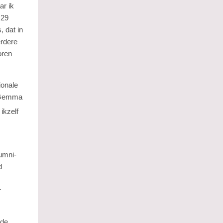
ar ik
 29
 dat in
erdere
oren
ionale
r Gemma
ikzelf
umni-
d
r
 de