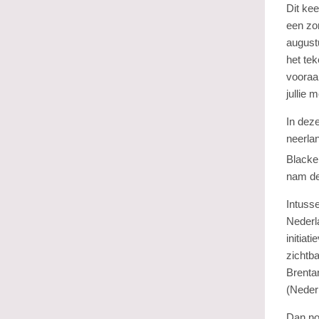
Dit kee
een zo
august
het tek
vooraa
jullie m
In dez
neerla
Blacke
nam de
Intuss
Nederl
initiat
zichtb
Brentar
(Nederl
Dan no