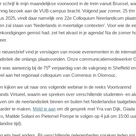
r schrijf ik mijn maandelijkse voorwoord in de trein vanuit Brussel, wa
nnig bezoek aan de VUB-campus bracht. Volgend jaar zomer, 25 t/m
us 2025, vindt daar namelijk ons 22e Colloquium Neerlandicum plaats,
en zal staan van ‘Nederlands in meertalige contexten’. Voor wie de e
nkondigingen gemist had: zet het alvast in je agenda! Na de zomer h
eer.
e nieuwsbrief vind je verslagen van mooie evenementen in de internat
ndistiek die onlangs plaatsvonden. Onze communicatiemedewerke
e
r was aanwezig bij de 75
verjaardag van de vakgroep in Sheffield en 
el aan het regionaal colloquium van Comenius in Olomouc.
en kijken we uit naar ons volgende webinar in de reeks Voortvarend
ands Virtueel, waarin we spreken over verschillende studenten- en al
ieven om de neerlandistiek binnen en buiten het Nederlandse taalgebie
aarder te maken.
Meld je aan
om dit gesprek met Yra van Dijk, Giada
o, Matilde Soliani en Pieternel Pompe te volgen op 4 juli om 15:00 uu
andse tijd).
g iets heel anders. Bij verschillende gelegenheden spraken leden mij