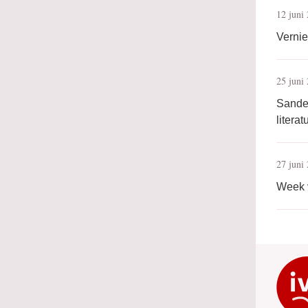
12 juni
Verni
25 juni
Sande
litera
27 juni
Week v