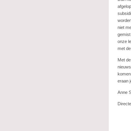
afgelop
subsidi
worden
niet me
gemist
onze l
met de
Met de
nieuws
komen 
eraan j
Anne S
Direct