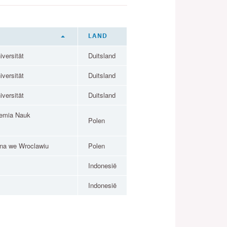
LAND
versität
Duitsland
versität
Duitsland
versität
Duitsland
emia Nauk
Polen
zna we Wroclawiu
Polen
Indonesië
Indonesië