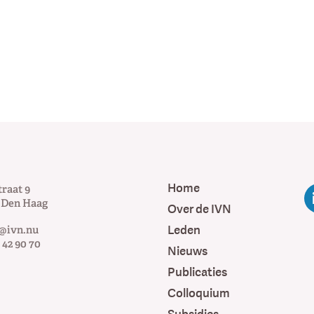
Home
traat 9
Den Haag
Over de IVN
Leden
@ivn.nu
 42 90 70
Nieuws
Publicaties
Colloquium