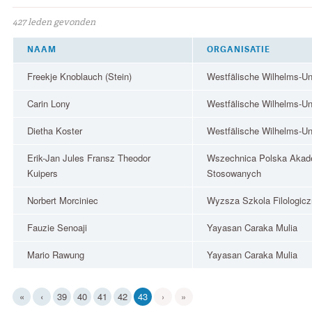
427 leden gevonden
NAAM
ORGANISATIE
Freekje Knoblauch (Stein)
Westfälische Wilhelms-Uni
Carin Lony
Westfälische Wilhelms-Uni
Dietha Koster
Westfälische Wilhelms-Uni
Erik-Jan Jules Fransz Theodor
Wszechnica Polska Akad
Kuipers
Stosowanych
Norbert Morciniec
Wyzsza Szkola Filologic
Fauzie Senoaji
Yayasan Caraka Mulia
Mario Rawung
Yayasan Caraka Mulia
(current)
«
‹
39
40
41
42
43
›
»